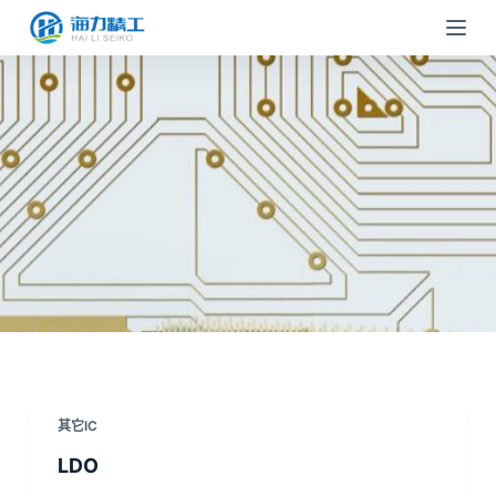
跳
过
内
容
其它IC
LDO