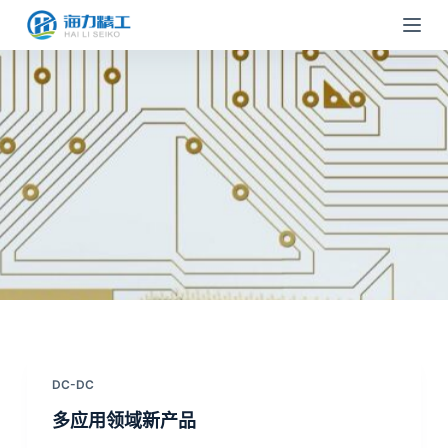
跳
过
内
容
DC-DC
多应用领域新产品