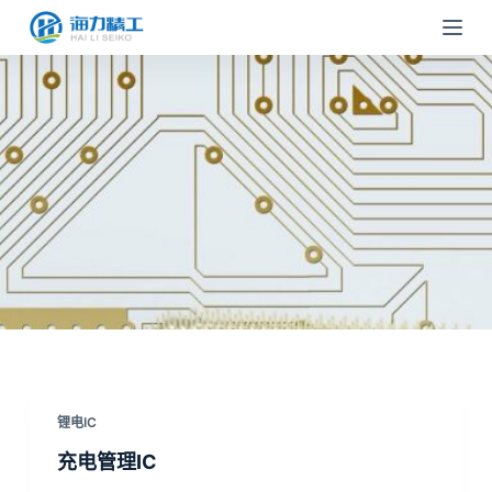
跳
过
内
容
锂电IC
充电管理IC